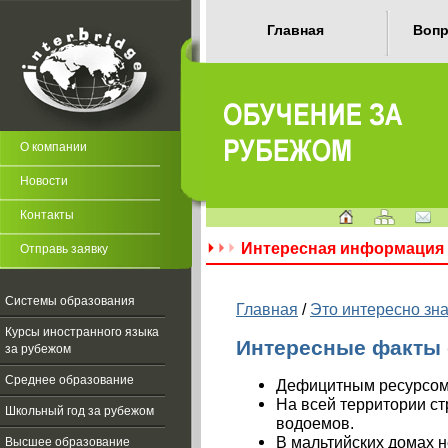
Главная
Вопр
О компании
Новости
Контакты
Интересная информация 
Отправь заявку
Системы образования
Главная
/
Это интересно зна
Курсы иностранного языка
Интересные факты 
за рубежом
Среднее образование
Дефицитным ресурсом 
На всей территории ст
Школьный год за рубежом
водоемов.
В мальтийских домах н
Высшее образование