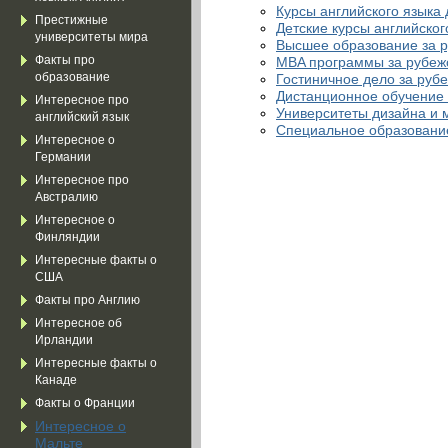
Курсы английского языка 
Престижные
Детские курсы английског
университеты мира
Высшее образование за 
MBA программы за рубе
Факты про
Гостиничное дело за руб
образование
Дистанционное обучение
Интересное про
Университеты дизайна и 
английский язык
Специальное образование
Интересное о
Германии
Интересное про
Австралию
Интересное о
Финляндии
Интересные факты о
США
Факты про Англию
Интересное об
Ирландии
Интересные факты о
Канаде
Факты о Франции
Интересное о
Мальте