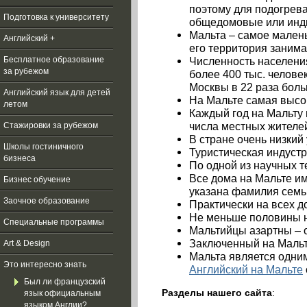
поэтому для подогрев
Подготовка к университету
общедомовые или инд
Мальта – самое малень
Английский +
его территория занимае
Численность населени
Бесплатное образование
за рубежом
более 400 тыс. челове
Москвы в 22 раза боль
Aнглийский язык для детей
На Мальте самая высо
летом
Каждый год на Мальту 
числа местных жителе
Стажировки за рубежом
В стране очень низкий
Школы гостиничного
Туристическая индуст
бизнеса
По одной из научных 
Все дома на Мальте им
Бизнес обучение
указана фамилия семь
Заочное образование
Практически на всех д
Не меньше половины н
Специальные программы
Мальтийцы азартны – 
Заключенный на Мальте
Art & Design
Мальта является одним
Это интересно знать
Английский на Мальте
Был ли французский
Разделы нашего сайта
:
язык официальным
языком Англии?