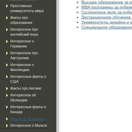
Высшее образование за 
Престижные
MBA программы за рубе
университеты мира
Гостиничное дело за руб
Дистанционное обучение
Факты про
Университеты дизайна и 
образование
Специальное образование
Интересное про
английский язык
Интересное о
Германии
Интересное про
Австралию
Интересное о
Финляндии
Интересные факты о
США
Факты про Англию
Интересное об
Ирландии
Интересные факты о
Канаде
Факты о Франции
Интересное о Мальте