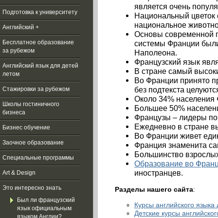
является очень попул
Подготовка к университету
Национальный цветок 
национальное животное
Английский +
Основы современной 
системы Франции были
Бесплатное образование
за рубежом
Наполеона.
Французский язык явля
Aнглийский язык для детей
В стране самый высоки
летом
Во Франции принято пр
без подтекста целуютс
Стажировки за рубежом
Около 34% населения 
Школы гостиничного
Большее 50% населени
бизнеса
Французы – лидеры по
Ежедневно в стране вы
Бизнес обучение
Во Франции живет еди
Заочное образование
Франция знаменита са
Большинство взрослых
Специальные программы
Образование во Фран
иностранцев.
Art & Design
Это интересно знать
Разделы нашего сайта
:
Был ли французский
Курсы английского языка 
язык официальным
Детские курсы английског
языком Англии?