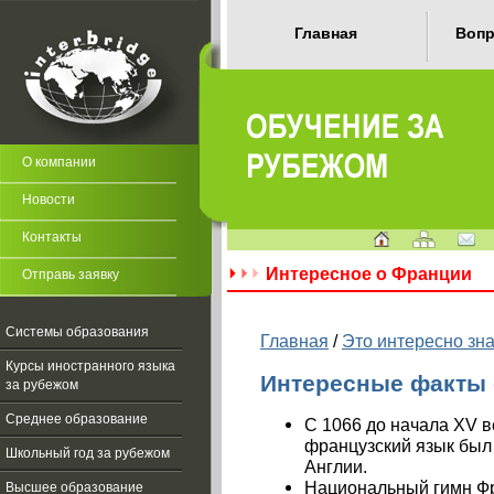
Главная
Вопр
О компании
Новости
Контакты
Интересное о Франции
Отправь заявку
Системы образования
Главная
/
Это интересно зна
Курсы иностранного языка
Интересные факты
за рубежом
Среднее образование
С 1066 до начала XV в
французский язык бы
Школьный год за рубежом
Англии.
Национальный гимн Фр
Высшее образование