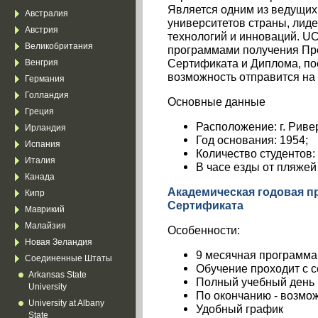
Является одним из ведущих
Австралия
университетов страны, лиде
Австрия
технологий и инноваций. U
Великобритания
программами получения Пр
Сертификата и Диплома, по
Венгрия
возможность отправится на
Германия
Голландия
Основные данные
Греция
Расположение: г. Риве
Ирландия
Год основания: 1954;
Испания
Количество студентов: 
Италия
В часе езды от пляже
Канада
Академическая годовая п
Кипр
Сертификата
Маврикий
Малайзия
Особенности:
Новая Зеландия
9 месячная программа
Соединенные Штаты
Обучение проходит с 
Arkansas State
Полный учебный день
University
По окончанию - возмо
University at Albany
Удобный график
State