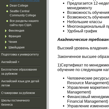
California Riverside
Предлагается 12-неде
Dean College
менеджменту
Seattle Central
Возможность обучения
Community College
Возможность обучения
Небольшие классы
Все разделы нашего
сайта про США:
Многонациональный пр
Удобный график
Финляндия
Франция
Академические требован
Чехия
Высокий уровень владения а
Швейцария
Подготовка к университету
Законченное высшее образ
Английский +
1)Сертификат по менеджмен
обучение по следующим на
Бесплатное образование
за рубежом
Человеческие
ресурсы
Aнглийский язык для детей
Resource Management)
летом
Управление
маркетинг
Management)
Стажировки за рубежом
Финансовый
менеджм
Financial Management)
Школы гостиничного
бизнеса
Управление изменения