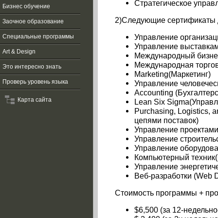
Стратегическое управл
Бизнес обучение
2)Следующие сертификаты д
Заочное образование
Управление организацие
Специальные программы
Управление выставкам
Art & Design
Международный бизнес 
Международная торговля
Это интересно знать
Marketing(Маркетинг)
Управление человечес
Проверь уровень языка
Accounting (Бухгалтерс
Карта сайта
Lean Six Sigma(Управ
Purchasing, Logistics,
цепями
поставок
)
Управление
проектам
Управление
строитель
Управление
оборудов
Компьютерный
техник
Управление
энергетич
Веб-разработки (Web 
Стоимость программы + пр
$6,500 (за 12-недельн