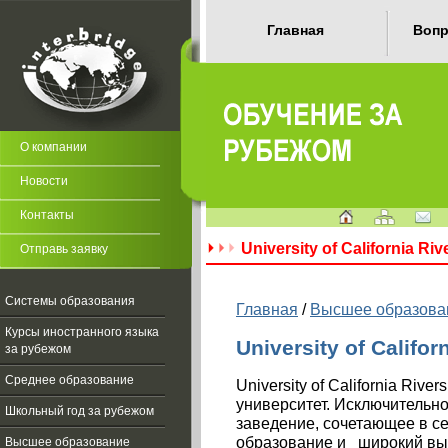
Главная
Вопр
О компании
Новости
Контакты
University of California Riv
Отправь заявку
Системы образования
Главная
/
Высшее образова
Курсы иностранного языка
University of Califor
за рубежом
Среднее образование
University of California Ri
университет. Исключитель
Школьный год за рубежом
заведение, сочетающее в с
образование и
широкий вы
Высшее образование