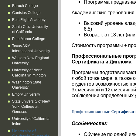
Программа предназнач
Baruch Сollege
Академические требования
Canisius College
Epic Flight Academy
Высокий уровень влад
Santa Cruz University
6.5)
of California
Возраст: от 18 лет (ил
Pine Manor College
Стоимость программы + про
Texas A&M
International University
Профессиональные прог
Western New England
Сертификата и Диплома
University
University of North
Программы подготавливают 
Carolina Wilmington
любой точке мира, а также 
Washington State
студентов возможностью п
University
3х месячной и 12х месячной
Emory University
соблюдении определенных 
State university of New
York: College at
Geneseo
Профессиональные Сертификат
University of California,
Особенности:
Irvine
University of
Обучение по одной или