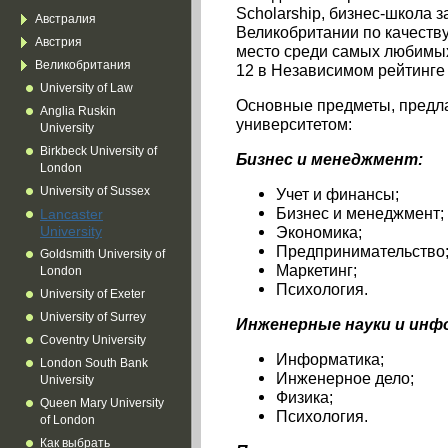
Scholarship, бизнес-школа з
Австралия
Великобритании по качеству
Австрия
место среди самых любимых
Великобритания
12 в Независимом рейтинге
University of Law
Основные предметы, предл
Anglia Ruskin
университетом:
University
Birkbeck University of
Бизнес и менеджмент:
London
University of Sussex
Учет и финансы;
Бизнес и менеджмент;
Lancaster
University
Экономика;
Предпринимательство
Goldsmith University of
Маркетинг;
London
Психология.
University of Exeter
University of Surrey
Инженерные науки и инф
Coventry University
Информатика;
London South Bank
Инженерное дело;
University
Физика;
Queen Mary University
Психология.
of London
Как выбрать