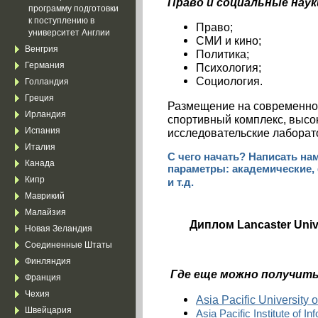
Право и социальные наук
программу подготовки
к поступлению в
Право;
университет Англии
СМИ и кино;
Венгрия
Политика;
Германия
Психология;
Социология.
Голландия
Греция
Размещение на современно
Ирландия
спортивный комплекс, высо
Испания
исследовательские лаборато
Италия
С чего начать?
Написать нам
Канада
параметры: академические,
Кипр
и т.д.
Маврикий
Малайзия
Диплом Lancaster Univ
Новая Зеландия
Соединенные Штаты
Финляндия
Где еще можно получить
Франция
Чехия
Asia Pacific University
Швейцария
Asia Pacific Institute of I