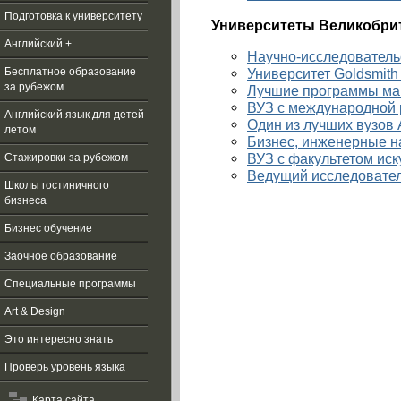
Подготовка к университету
Университеты Великобри
Английский +
Научно-исследовательс
Университет Goldsmith 
Бесплатное образование
за рубежом
Лучшие программы маги
ВУЗ с международной р
Aнглийский язык для детей
Один из лучших вузов А
летом
Бизнес, инженерные на
ВУЗ с факультетом иску
Стажировки за рубежом
Ведущий исследователь
Школы гостиничного
бизнеса
Бизнес обучение
Заочное образование
Специальные программы
Art & Design
Это интересно знать
Проверь уровень языка
Карта сайта