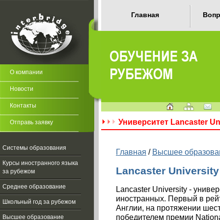
Главная
Вопр
О компании
Новости
Контакты
Университет Lancaster Uni
Отправь заявку
Системы образования
Главная
/
Высшее образова
Курсы иностранного языка
Lancaster University
за рубежом
Среднее образование
Lancaster University - униве
иностранных. Первый в рей
Школьный год за рубежом
Англии, на протяжении шест
победителем премии Nationa
Высшее образование