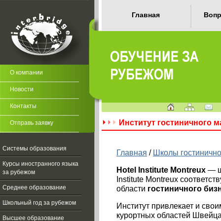
Главная
Вопр
О компании
Новости
Контакты
Институт гостиничного мас
Отправь заявку
Системы образования
Главная
/
Школы гостинично
Курсы иностранного языка
Hotel Institute Montreux
— ш
за рубежом
Institute Montreux соответ
области
гостиничного биз
Среднее образование
Школьный год за рубежом
Институт привлекает и сво
курортных областей Швейца
Высшее образование