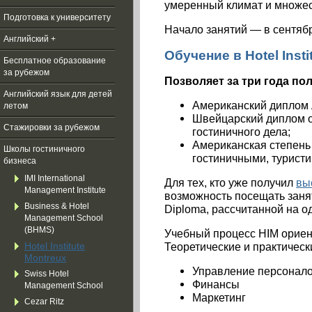
умеренный климат и множес
Подготовка к университету
Начало занятий — в сентяб
Английский +
Обучение в Hotel Insti
Бесплатное образование
за рубежом
Позволяет за три года п
Aнглийский язык для детей
Американский диплом 
летом
Швейцарский диплом о
Стажировки за рубежом
гостиничного дела;
Американская степень
Школы гостиничного
гостиничными, турист
бизнеса
IMI International
Для тех, кто уже получил
вы
Management Institute
возможность посещать заня
Business & Hotel
Diploma, рассчитанной на о
Management School
(BHMS)
Учебный процесс HIM ориен
Hotel Institute
Теоретические и практичес
Montreux
Управление персонал
Swiss Hotel
Финансы
Management School
Маркетинг
Cezar Ritz