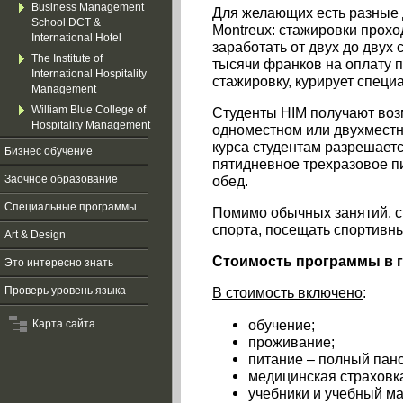
Business Management
Для желающих есть разные
School DCT &
Montreux: стажировки прохо
International Hotel
заработать от двух до двух
The Institute of
тысячи франков на оплату п
International Hospitality
стажировку, курирует специ
Management
William Blue College of
Студенты HIM получают во
Hospitality Management
одноместном или двухместн
курса студентам разрешает
Бизнес обучение
пятидневное трехразовое пи
обед.
Заочное образование
Специальные программы
Помимо обычных занятий, с
спорта, посещать спортивны
Art & Design
Стоимость программы в го
Это интересно знать
В стоимость включено
:
Проверь уровень языка
обучение;
Карта сайта
проживание;
питание – полный пан
медицинская страховк
учебники и учебный ма