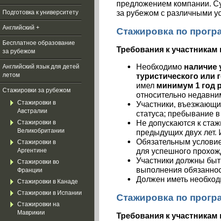
предложением компании. Су
за рубежом с различными у
Подготовка к университету
Английский +
Стажировка по програ
Бесплатное образование
Требования к участникам
за рубежом
Необходимо
наличие 
Aнглийский язык для детей
туристического или 
летом
имел
минимум 1 год 
Стажировки за рубежом
относительно недавни
Стажировки в
Участники, въезжающи
Австралии
статуса; пребывание в
Не допускаются к стаж
Стажировки в
Великобритании
предыдущих двух лет.
Обязательным условие
Стажировки в
для успешного прохож
Аргентине
Участники должны быт
Стажировки во
выполнения обязанност
Франции
Должен иметь необход
Стажировки в Канаде
Стажировки в Испании
Стажировка по програ
Стажировки на
Маврикии
Требования к участникам