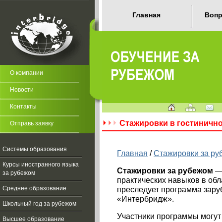
Главная
Вопр
О компании
Новости
Контакты
Стажировки в гостиничн
Отправь заявку
Системы образования
Главная
/
Стажировки за ру
Курсы иностранного языка
Стажировки за рубежом
— 
за рубежом
практических навыков в обл
преследует программа зар
Среднее образование
«Интербридж».
Школьный год за рубежом
Участники программы могут
Высшее образование