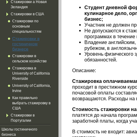
Стажировки а Новая
Студент дневной фо
Зеландия
кулинарное дело, ор
Стажировки в США
бизнес;
Стажировки по
Участник не должен пр
основным
Не допускаются к стаж
специальностям
программах в течение
Стажировки в
Владение английским, 
гостиничном
рубежом, в англоязычн
бизнесе
Уровень физического 
Стажировки в
обязанностей.
сельском хозяйстве
Стажировка в
Описание:
University of California
Riverside
Стажировка оплачиваема
University of California,
проходит в престижном кур
Irvine
почасовой оплаты составляе
возвращаются. Расходы на п
Как правильно
выбрать стажировку в
США
Стоимость стажировки на
платятся до начала програ
Стажировки в
заработной платы, когда уч
Португалии
Школы гостиничного
В стоимость не входит: авиа
бизнеса