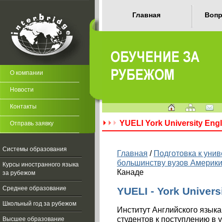
Главная
Вопр
О компании
Новости
Контакты
YUELI York University Engl
Отправь заявку
Системы образования
Главная
/
Подготовка к унив
большинству вузов Америки
Курсы иностранного языка
Канаде
за рубежом
Среднее образование
YUELI - York Univers
Школьный год за рубежом
Институт Английского языка
студентов к поступлению в у
Высшее образование