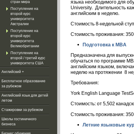
языка необходимого для обу
стран мира
University. Длительность к
Поступление на
английским в неделю.
второй курс
университета
Стоимость 8-недельной ступ
Австралии
Поступление на
Стоимость проживания: 350
второй курс
университета
Подготовка к MBA
Великобритании
Поступление на
Предназначена для выпускн
второй / третий курс
обучаться по программе MB
университета США
английским языком, включаю
неделю на протяжении 8 нед
Английский +
Бесплатное образование
Требования
:
за рубежом
York English Language TestS
Aнглийский язык для детей
летом
Стоимость:
от 5,502
канадск
Стажировки за рубежом
Стоимость проживания: 350
Школы гостиничного
Летние языковые ку
бизнеса
Бизнес обучение