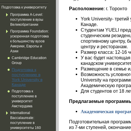
Подготовка к университету
Расположение
: г. Торонто
Программа A-Level:
York University- трети
поступление в вузы
Канаде.
Великобритании
Студентам YUELI пред
Программа Foundation:
студенческим резиден
ускоренная подготовка
спортивному центру, б
к большинству вузов
центру и ресторанам.
Америки, Европы и
Азии
Размер класса: 12-16 
У вас будет настоящая
Cambridge Education
канадском университе
Group
Размещение в семье и
Подготовка к
Возможность условного
поступлению в
York University в
University на програм
Канаде
Академическую програ
Для студентов от 18 ле
Подготовка к
поступлению в
Предлагаемые программ
университет
Амстердама
Академическая програ
International
Baccalaureate:
Подготовительная программ
поступление в
из 7-ми ступеней, окончани
университеты 160