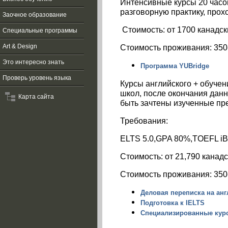
Интенсивные курсы 20 часов
разговорную практику, прох
Заочное образование
Стоимость: от 1700 канадск
Специальные программы
Стоимость проживания: 350
Art & Design
Это интересно знать
Программа YUBridge
Проверь уровень языка
Курсы английского + обуче
школ, после окончания данн
Карта сайта
быть зачтены изученные пре
Требования:
ELTS 5.0,GPA 80%,
TOEFL
i
Стоимость:
от
21,790
канадс
Стоимость проживания: 350
Деловая переписка на ан
Подготовка к IELTS
Специализированные кур