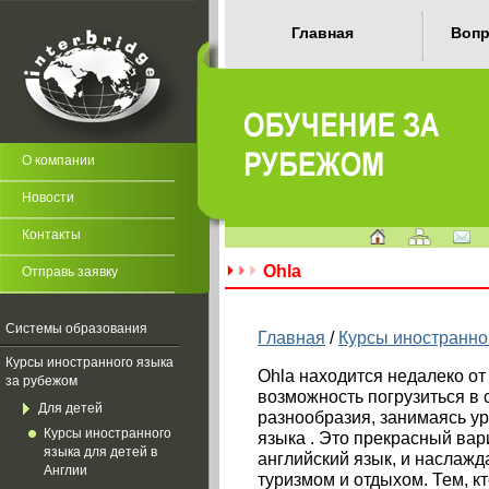
Главная
Вопр
О компании
Новости
Контакты
Ohla
Отправь заявку
Системы образования
Главная
/
Курсы иностранно
Курсы иностранного языка
Ohla находится недалеко о
за рубежом
возможность погрузиться в
Для детей
разнообразия, занимаясь у
Курсы иностранного
языка . Это прекрасный вар
языка для детей в
английский язык, и наслажд
Англии
туризмом и отдыхом. Тем, кт