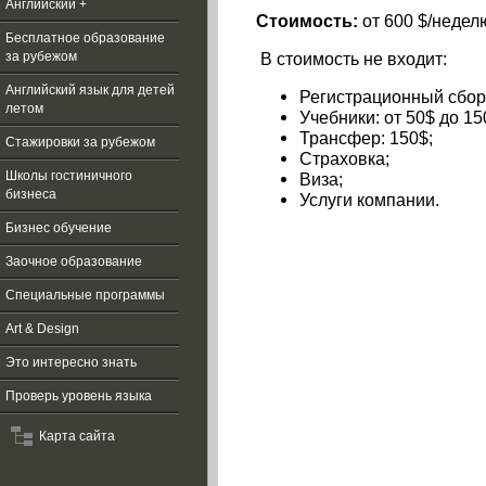
Английский +
Стоимость:
от
600 $/недел
Бесплатное образование
В стоимость не входит:
за рубежом
Aнглийский язык для детей
Регистрационный сбор:
летом
Учебники: от 50$ до 15
Трансфер: 150$;
Стажировки за рубежом
Страховка;
Школы гостиничного
Виза
;
бизнеса
Услуги компании.
Бизнес обучение
Заочное образование
Специальные программы
Art & Design
Это интересно знать
Проверь уровень языка
Карта сайта