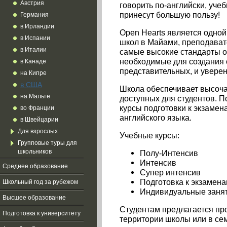
Австрия
говорить по-английски, уче
принесут большую пользу!
Германия
в Ирландии
Open Hearts является одной
в Испании
школ в Майами, преподава
в Италии
самые высокие стандарты о
необходимые для создания
в Канаде
представительных, и уверен
на Кипре
в США
Школа обеспечивает высочай
на Мальте
доступных для студентов. П
курсы подготовки к экзамен
во Франции
английского языка.
в Швейцарии
Для взрослых
Учебные
курсы
:
Групповые туры для
школьников
Полу-Интенсив
Интенсив
Среднее образование
Супер
интенсив
Подготовка к экзамен
Школьный год за рубежом
Индивидуальные заня
Высшее образование
Студентам предлагается про
Подготовка к университету
территории школы или в се