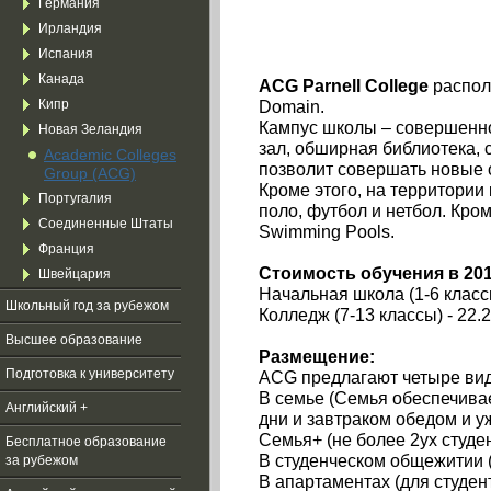
Германия
Ирландия
Испания
Канада
ACG
Parnell
College
распола
Domain.
Кипр
Кампус школы – совершенно
Новая Зеландия
зал, обширная библиотека, 
Academic Colleges
позволит совершать новые 
Group (ACG)
Кроме этого, на территории
Португалия
поло, футбол и нетбол. Кром
Соединенные Штаты
Swimming Pools.
Франция
Стоимость обучения в 201
Швейцария
Начальная школа (1-6 клас
Школьный год за рубежом
Колледж (7-13 классы) - 22
Высшее образование
Размещение:
Подготовка к университету
ACG предлагают четыре ви
В семье (Семья обеспечива
Английский +
дни и завтраком обедом и у
Семья+ (не более 2ух студе
Бесплатное образование
В студенческом общежитии (д
за рубежом
В апартаментах (для студенто