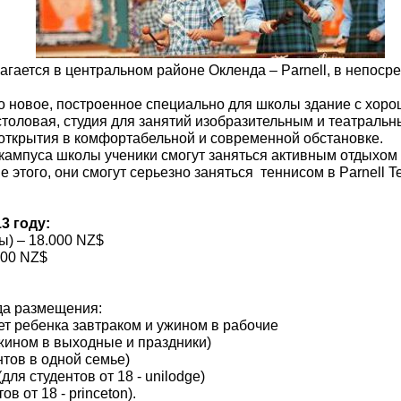
гается в центральном районе Окленда – Parnell, в непосре
 новое, построенное специально для школы здание с хор
столовая, студия для занятий изобразительным и театральны
открытия в комфортабельной и современной обстановке.
 кампуса школы ученики смогут заняться активным отдыхом н
е этого, они смогут серьезно заняться теннисом в Parnell 
3 году:
сы) – 18.000 NZ$
.200 NZ$
да размещения:
ет ребенка завтраком и ужином в рабочие
жином в выходные и праздники)
нтов в одной семье)
ля студентов от 18 - unilodge)
в от 18 - princeton).