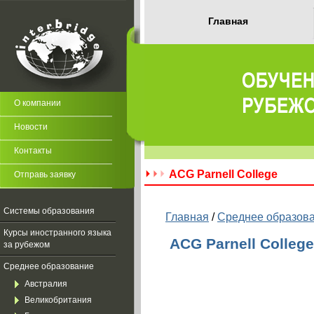
Главная
О компании
Новости
Контакты
ACG Parnell College
Отправь заявку
Системы образования
Главная
/
Среднее образов
Курсы иностранного языка
ACG
Parnell
College
за рубежом
Среднее образование
Австралия
Великобритания