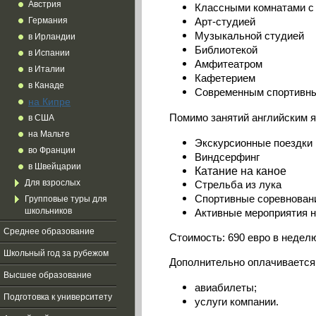
Австрия
Классными комнатами с
Германия
Арт-студией
Музыкальной студией
в Ирландии
Библиотекой
в Испании
Амфитеатром
в Италии
Кафетерием
в Канаде
Современным спортивн
на Кипре
Помимо занятий английским я
в США
на Мальте
Экскурсионные поездки 
во Франции
Виндсерфинг
в Швейцарии
Катание на каное
Для взрослых
Стрельба из лука
Спортивные соревнован
Групповые туры для
школьников
Активные мероприятия н
Среднее образование
Стоимость: 690 евро в недел
Школьный год за рубежом
Дополнительно оплачивается
Высшее образование
авиабилеты;
Подготовка к университету
услуги компании.