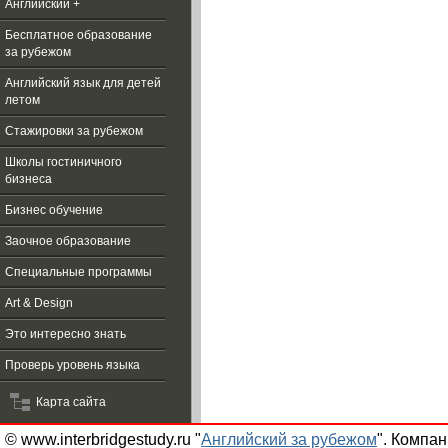
Английский +
Бесплатное образование
за рубежом
Aнглийский язык для детей
летом
Стажировки за рубежом
Школы гостиничного
бизнеса
Бизнес обучение
Заочное образование
Специальные программы
Art & Design
Это интересно знать
Проверь уровень языка
Карта сайта
© www.interbridgestudy.ru "
Английский за рубежом
". Компа