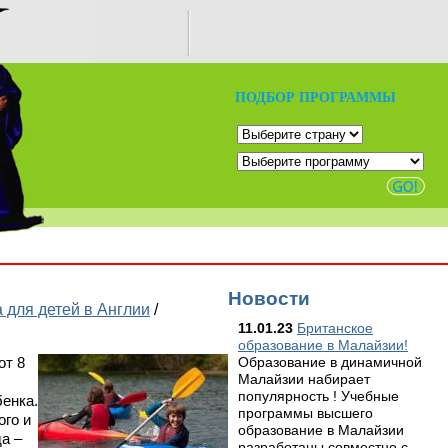
ПОДБОР ПРОГРАММЫ
Новости
 для детей в Англии
/
11.01.23
Британское
образование в Малайзии!
Образование в динамичной
от 8
Малайзии набирает
популярность ! Учебные
бенка.
программы высшего
ого и
образование в Малайзии
а –
разработаны совместно с