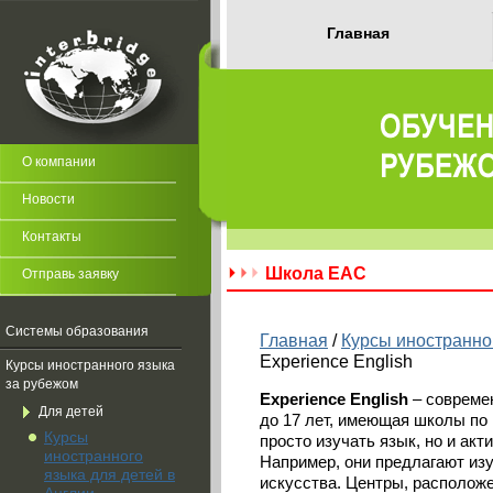
Главная
О компании
Новости
Контакты
Школа EAC
Отправь заявку
Системы образования
Главная
/
Курсы иностранно
Experience English
Курсы иностранного языка
за рубежом
Experience
English
– современ
Для детей
до 17 лет, имеющая школы по 
Курсы
просто изучать язык, но и ак
иностранного
Например, они предлагают изуч
языка для детей в
искусства. Центры, расположе