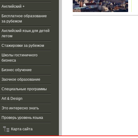
Английский +
Бесплатное образование
за рубежом
Aнглийский язык для детей
летом
Стажировки за рубежом
Школы гостиничного
бизнеса
Бизнес обучение
Заочное образование
Специальные программы
Art & Design
Это интересно знать
Проверь уровень языка
Карта сайта