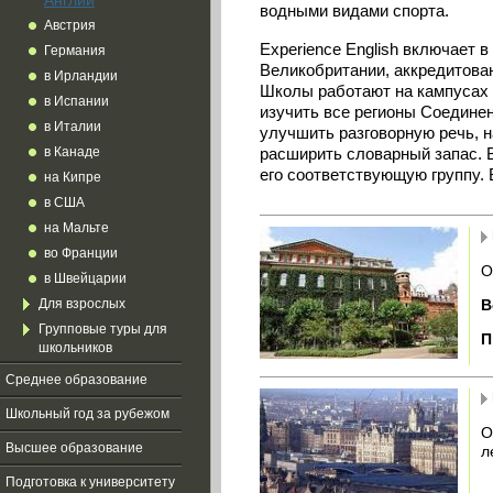
Англии
водными видами спорта.
Австрия
Experience
English
включает в 
Германия
Великобритании, аккредитован
в Ирландии
Школы работают на кампусах 
в Испании
изучить все регионы Соединен
в Италии
улучшить разговорную речь, н
в Канаде
расширить словарный запас. В
его соответствующую группу. 
на Кипре
в США
на Мальте
во Франции
О
в Швейцарии
В
Для взрослых
Групповые туры для
П
школьников
Среднее образование
Школьный год за рубежом
О
Высшее образование
л
Подготовка к университету