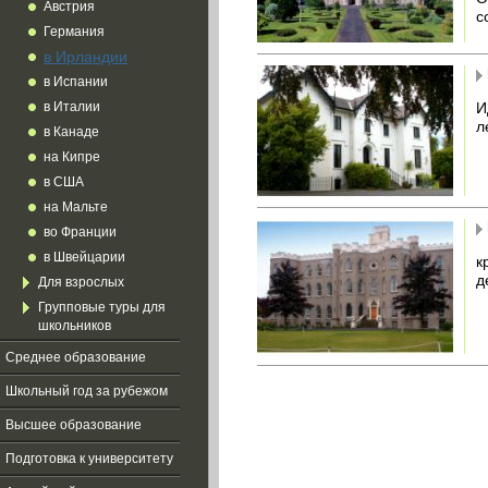
Австрия
с
Германия
в Ирландии
в Испании
И
в Италии
л
в Канаде
на Кипре
в США
на Мальте
во Франции
в Швейцарии
к
д
Для взрослых
Групповые туры для
школьников
Среднее образование
Школьный год за рубежом
Высшее образование
Подготовка к университету