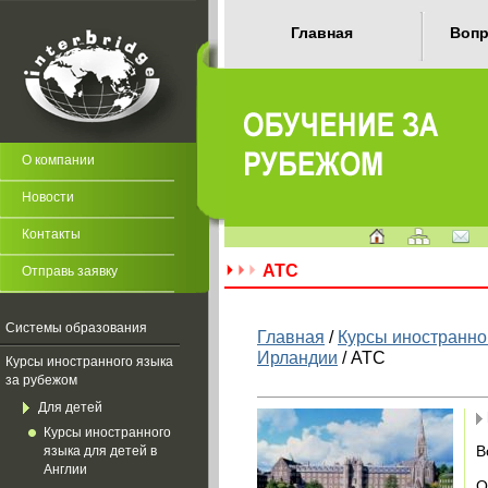
Главная
Вопр
О компании
Новости
Контакты
ATC
Отправь заявку
Системы образования
Главная
/
Курсы иностранно
Ирландии
/ ATC
Курсы иностранного языка
за рубежом
Для детей
Курсы иностранного
В
языка для детей в
Англии
О