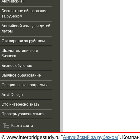
Английский +
Бесплатное образование
за рубежом
Aнглийский язык для детей
летом
Стажировки за рубежом
Школы гостиничного
бизнеса
Бизнес обучение
Заочное образование
Специальные программы
Art & Design
Это интересно знать
Проверь уровень языка
Карта сайта
© www.interbridgestudy.ru "
Английский за рубежом
". Компа