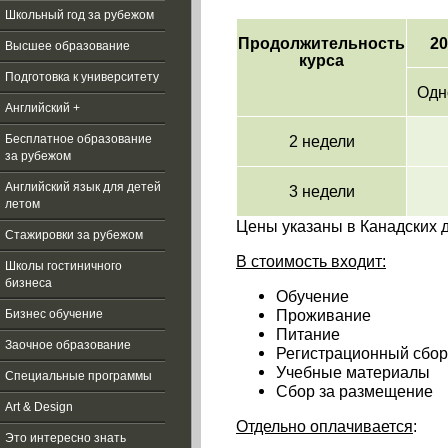
Школьный год за рубежом
Продолжительность
20
Высшее образование
курса
Подготовка к университету
Одн
Английский +
2 недели
Бесплатное образование
за рубежом
Aнглийский язык для детей
3 недели
летом
Цены указаны в Канадских д
Стажировки за рубежом
В стоимость входит:
Школы гостиничного
бизнеса
Обучение
Проживание
Бизнес обучение
Питание
Заочное образование
Регистрационный сбор
Учебные материалы
Специальные программы
Сбор за размещение
Art & Design
Отдельно оплачивается
:
Это интересно знать