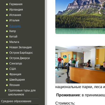
Германия
Ирландия
Испания
Италия
Канада
Кипр
Китай
Мальта
Новая Зеландия
Остров Барбадос
Остров Джерси
Сингапур
США
Франция
Швейцария
Япония
национальные парки, леса и
Групповые туры для
Проживание
: в принимаю
школьников
Среднее образование
Стоимость: