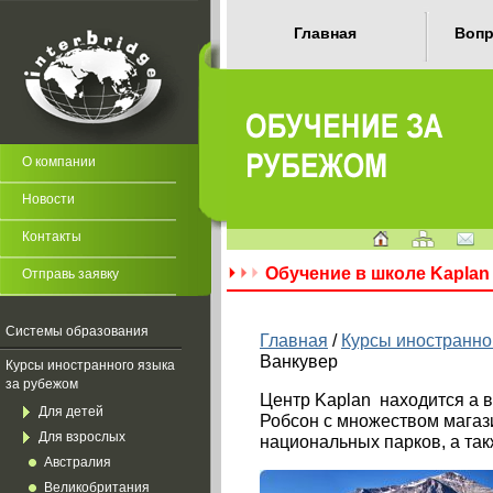
Главная
Вопр
О компании
Новости
Контакты
Обучение в школе Kaplan
Отправь заявку
Системы образования
Главная
/
Курсы иностранно
Ванкувер
Курсы иностранного языка
за рубежом
Центр Kaplan
находится а 
Для детей
Робсон с множеством магази
Для взрослых
национальных парков, а та
Австралия
Великобритания