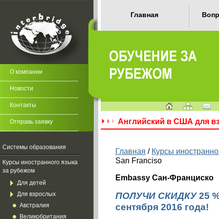
Главная
Вопр
О компании
Новости
Контакты
Английский в США для в
Отправь заявку
Системы образования
Главная
/
Курсы иностранно
San Franciso
Курсы иностранного языка
за рубежом
Embassy Сан-Франциско
Для детей
ПОЛУЧИ СКИДКУ
25 %
Для взрослых
сентября 2016 года!
Австралия
Великобритания