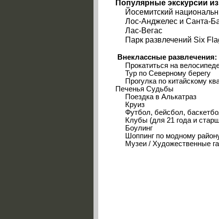
Популярные
экскурсии из
Йосемитский национальн
Лос-Анджелес
и
Санта-Б
Лас-Вегас
Парк развлечений
Six Fl
Внеклассные развлечения
:
Прокатиться на
велосипеде
Тур по Северному берегу
Прогулка
по
китайскому кв
Печенья Судьбы
Поездка в
Алькатраз
Круиз
Футбол,
бейсбол
,
баскетбо
Клубы
(для 21
года и стар
Боулинг
Шоппинг по модному район
Музеи /
Художественные г