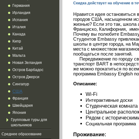
Скидка действует на обучение в те
Германия
Ирландия
Нравится идея
остановиться в
городов США
, насыщенном
ис
Испания
жизнью
?
Если это так,
школа 
Италия
Франциско
, Калифорния,
имен
Почему вы полюбите
Embass
Канада
Студентов Embassy
привлека
Кипр
школы в
центре города, на
Ма
Китай
места
с множеством магазино
пообщаться
после занятий
.
Мальта
Передвижение по городу
с
Новая Зеландия
транспорт BART
в непосредст
же можно
прокатиться по все
Остров Барбадос
программа
Embassy
English
по
Остров Джерси
Описание:
Сингапур
США
Wi-Fi
Франция
Интерактивные доски
Студенческая комната
Швейцария
Центральное располо
Япония
Рядом с
историческим
Групповые туры для
Социальная программа
школьников
Проживание:
Среднее образование