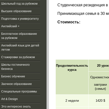
Школьный год за рубежом
Студенческая резиденция в 
Высшее образование
Принимающая семья в 30 м
Подготовка к университету
Стоимость:
Английский +
Бесплатное образование
за рубежом
Aнглийский язык для детей
летом
Стажировки за рубежом
Школы гостиничного
Продолжительность
20 уро
бизнеса
курса
Бизнес обучение
Одноместно
Заочное образование
завтраки
(семья)
Специальные программы
Art & Design
2 недели
1420 $
Это интересно знать