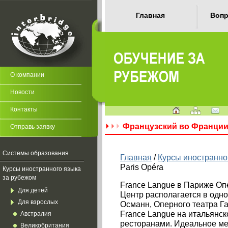
Главная
Вопр
О компании
Новости
Контакты
Французский во Франции:
Отправь заявку
Системы образования
Главная
/
Курсы иностранно
Paris Opéra
Курсы иностранного языка
за рубежом
France Langue в Париже Оп
Для детей
Центр располагается в одн
Для взрослых
Османн, Оперного театра Га
France Langue на итальянс
Австралия
ресторанами. Идеальное ме
Великобритания