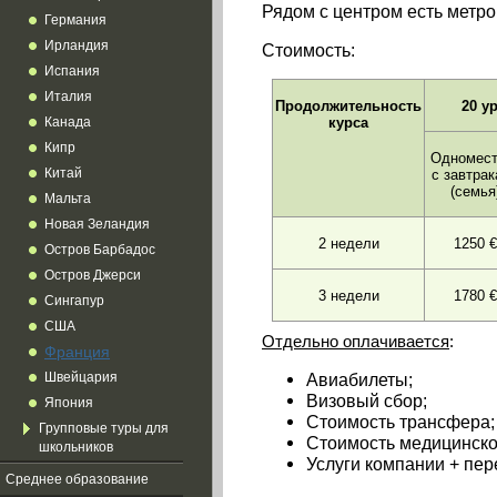
Рядом с центром есть метро
Германия
Ирландия
Стоимость:
Испания
Италия
Продолжительность
20 у
курса
Канада
Кипр
Одномест
с завтра
Китай
(семья
Мальта
Новая Зеландия
2 недели
1250 €
Остров Барбадос
Остров Джерси
3 недели
1780 €
Сингапур
США
Отдельно оплачивается
:
Франция
Авиабилеты;
Швейцария
Визовый сбор;
Япония
Стоимость трансфера;
Групповые туры для
Стоимость медицинско
школьников
Услуги компании + пер
Среднее образование